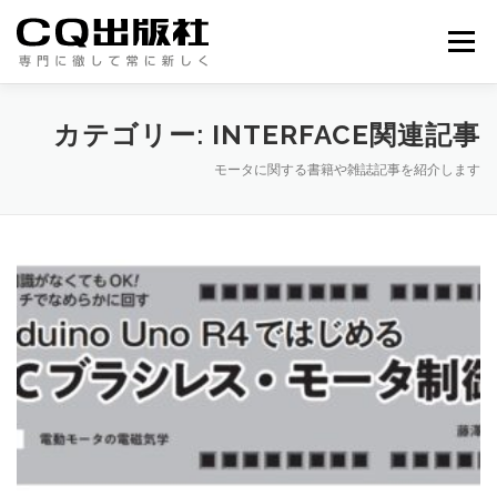
コ
ン
メニュー
テ
ン
ツ
へ
カテゴリー:
INTERFACE関連記事
ス
キ
モータに関する書籍や雑誌記事を紹介します
ッ
プ