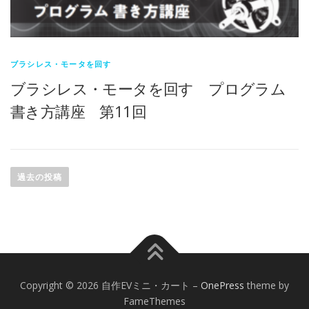
ブラシレス・モータを回す
ブラシレス・モータを回す プログラム
書き方講座 第11回
投
稿
過去の投稿
ナ
ビ
ゲ
ー
シ
ョ
Copyright © 2026 自作EVミニ・カート
–
OnePress
theme by
ン
FameThemes