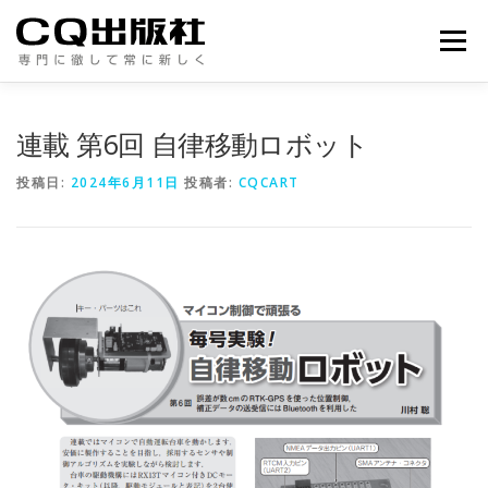
コ
ン
メニュー
テ
ン
ツ
へ
連載 第6回 自律移動ロボット
ス
キ
投稿日:
2024年6月11日
投稿者:
CQCART
ッ
プ